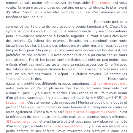
reposer. Je vais quand même essayer de vous aider.
P'tit conseil
: si vous
voulez faire un max de choses ou certains en priorité, étudiez le plan avant
d'y aller ! Sinon, vous allez être perdu le jour J car c'est immense et pas
forcément bien indiqué.
Pour notre part, on a
commencé par la droite du parc avec une bouée familiale à 4. C'était très
sympa. A côté, il y en a 1, un peu plus sensationnelle. Il y avait des couleurs
pour le niveau de sensations à l'entrée, regardez, surtout si vous êtes avec
des enfants. Ça évitera des drames... Ensuite, on a continué notre route
jusqu'à des bouées à 2 dans des toboggans en tube, très bien aussi et ça ne
fait pas trop peur. Un peu plus loin, vous avez encore des bouées à 4, les
préférées de nos enfants. Il y avait personne et on a pu enchaîner les tours
sans attendre. Pareil, les jaunes sont familiales et à côté, un peu moins. Nos
enfants n'ont pas voulu les tester mais ça restait accessible. On a fini avec
des toboggans classiques derrière le volcan. On a vu leur arrivée mais sans
aide, on n'aurait pas trouvé le départ. Ils étaient moyens. On sentait les
"rainures" dans le dos. Nous avons
également profité des différents espaces aquatiques :
1) la rivière sauvage :
notre préférée, on l'a fait plusieurs fois. Le courant vous transporte tout
autour du parc. Il y a plusieurs sorties. L'eau est salée et il faut vous munir
d'un gilet de sauvetage. Il y a plusieurs tailles. A faire ABSOLUMENT !!!!
2)
la lazy river :
c'est le moment de se reposer ! Munissez-vous d'une bouée et
profitez ! Vous pouvez commencer sans bouées et en récupérer en cours de
route également. C'est à faire aussi !
3) la piscine à vagues du volcan :
c'est
la déception du parc. L'eau tremblotte mais vous pourrez vous y détendre.
4) la piscine bonus :
elle est juste à côté et vous pourrez y observer l'arrivée
d'un toboggan à chute libre.
5) le coin enfants :
il y a une aire réservé aux
petits enfants et aux enfants. Vous trouverez des pistolets à eaux, des