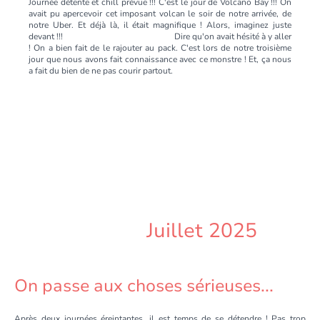
Journée détente et chill prévue !!! C'est le jour de Volcano Bay !!! On
avait pu apercevoir cet imposant volcan le soir de notre arrivée, de
notre Uber. Et déjà là, il était magnifique ! Alors, imaginez juste
devant !!! Dire qu'on avait hésité à y aller
! On a bien fait de le rajouter au pack. C'est lors de notre troisième
jour que nous avons fait connaissance avec ce monstre ! Et, ça nous
a fait du bien de ne pas courir partout.
Juillet 2025
On passe aux choses sérieuses...
Après deux journées éreintantes, il est temps de se détendre ! Pas trop