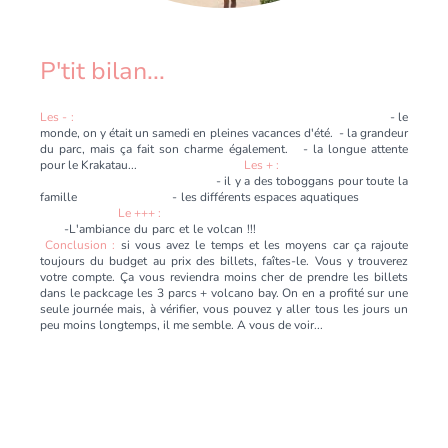
P'tit bilan...
Les - :
- le
monde, on y était un samedi en pleines vacances d'été. - la grandeur
du parc, mais ça fait son charme également. - la longue attente
pour le Krakatau...
Les + :
- il y a des toboggans pour toute la
famille - les différents espaces aquatiques
Le +++ :
-L'ambiance du parc et le volcan !!!
Conclusion :
si vous avez le temps et les moyens car ça rajoute
toujours du budget au prix des billets, faîtes-le. Vous y trouverez
votre compte. Ça vous reviendra moins cher de prendre les billets
dans le packcage les 3 parcs + volcano bay. On en a profité sur une
seule journée mais, à vérifier, vous pouvez y aller tous les jours un
peu moins longtemps, il me semble. A vous de voir...