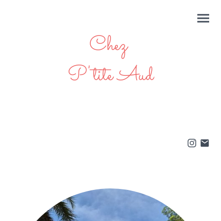
Chez
P'tite Aud