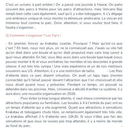
C'est un univers à part entière ! On a passé une journée à Hawaï. On parle
souvent des parcs à thème pour les parcs d'attractions, mais Volcano Bay
rempli bien cette case également, sauf qu'il y a des toboggans. Il s'y dégage
une ambiance unique et nous montre la démesure américaine. Le volcan est
immense tout comme le parc. Donc attention, si vous voulez tout faire, il
faudra s'organiser...
2) Comment s'organiser ? Les Tip's !
- En premier, foncez au krakatau coaster. Pourquoi ? Mais qu'est-ce que
c'est ? Eh bien, nous non plus, on ne le connaissait pas. J'avais vu vite fait
qu'on était dans une bouée et qu'on était propulsé mais sans trop savoir à
quoi nous attendre. En fait, vous êtes assis dans une bouée type kayak (vous
pouvez monter à 4) et vous enchaînez les montées et les descentes à grande
vitesse. Il est très très sympa ! Une vraie expérience et un de nos meilleurs
souvenirs aux US. Attention, il y a une restriction de taille. - Les files
d'attente dans ce parc étaient virtuelles. On avait un tapu tapu (montre
connectée) qu'il fallait passer devant l'attraction que l'on choisissait et elle
nous disait quand nous y présenter. Pendant ce temps, on pouvait se
détendre dans les piscines. Mais, Universal a décidé d'arrêter ce système, il y
aura donc une nouvelle organisation en 2026.
- Pour éviter la trop longue attente, il vaut mieux commencer par les
attractions populaires ou familiales. Les bouées à 4 à l'entrée du parc ont eu
un temps d'attente qui a vite augmenté. Quant aux attractions à sensations
Krakatau et toboggans chute libre, se remplissent également très très vite.
Le krakatau affichait 2 h d'attente vers 10h30. Si vous n'êtes pas fan des
sensations et que vous ne voulez pas trop attendre, il y a moins de monde
au fond du parc. -