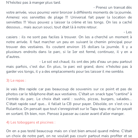
N'hésitez pas à manger plus tard.
- Prenez un transat dès
votre arrivée, vous pourrez venir bronzer à différents moments de la journée.
Amenez vos serviettes de plage !!! Universal fait payer la location de
serviettes !!! Vous pouvez y laisser la crème et les tongs. On les a caché
dessous... mais aucun souci, tout était là à notre retour.
- Les
casiers : ils ne sont pas faciles à trouver. On les a cherché un moment à
notre arrivée. Il faut marcher un peu en suivant le chemin principal pour
trouver des vestiaires. Ils coutent environ 15 dollars la journée. Il y a
plusieurs endroits dans le parc, si le 1er est fermé, continuez, il y en a
d'autres.
- Le sol est chaud, ils ont des jets d'eau un peu partout
mais parfois, c'est dur. En plus, le parc est grand, donc n'hésitez pas à
garder vos tongs, il y a des emplacements pour les laisser il me semble.
3) Le repas :
Je vais être rapide car pas beaucoup de souvenirs sur ce point et pas de
photos car le téléphone était aux vestiaires. C'était un snack type "cantine" à
l'entrée du parc. Le choix était varié : sushis, pizzas, burgers, salades...
C'était rapide sauf que... il fallait la CB pour payer. Désolée, on s'est cru à
Rulantica. On pensait que tout s'enregistrait sur le Tapu tapu et qu'on payait
en sortant. Eh bien, non. Pensez à passer au casier avant d'aller manger.
4) Les toboggans et piscines :
On en a pas testé beaucoup mais on s'est bien amusé quand même. C'était
un choix de notre part, on ne voulait pas courir partout mais profiter et se