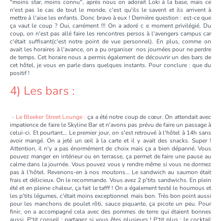
"moins star, moins connu", après nous on adorait Loki à la base, mais ce
n'est pas le cas de tout le monde, c'est qu'ils le savent et ils arrivent à
mettre à l'aise les enfants. Donc bravo à eux ! Dernière question : est-ce que
ça vaut le coup ? Oui, carrément !!! On a adoré c e moment privilégié. Du
coup, on n'est pas allé faire les rencontres persos à l'avengers campus car
c'était suffisant(c'est notre point de vue personnel). En plus, comme on
avait les horaires à l'avance, on a pu organiser nos journées pour ne perdre
de temps. Cet horaire nous a permis également de découvrir un des bars de
cet hôtel, je vous en parle dans quelques instants. Pour conclure : que du
positif !
4) Les bars :
- Le Bleeker Street Lounge :
ça a été notre coup de cœur. On attendait avec
impatience de faire le Skyline Bar et n'avons pas prévu de faire un passage à
celui-ci. Et pourtant... Le premier jour, on s'est retrouvé à l'hôtel à 14h sans
avoir mangé. On a jeté un œil à la carte et il y avait des snacks. Super !
Attention, il n'y a pas énormément de choix mais ça a bien dépanné. Vous
pouvez manger en intérieur ou en terrasse, ça permet de faire une pause au
calme dans la journée. Vous pouvez vous y rendre même si vous ne dormez
pas à l'hôtel. Revenons-en à nos moutons... Le sandwich au saumon était
frais et délicieux. On le recommande. Vous avez 2 p'tits sandwichs. En plein
été et en pleine chaleur, ça fait le tafff ! On a également testé le houmous et
les p'tits légumes, c'était moins exceptionnel mais bon. Très bon point aussi
pour les manchons de poulet rôti, sauce piquante, ça picote un peu. Pour
finir, on a accompagné cela avec des pommes de terre qui étaient bonnes
aussi. P'tit conseil : partagez si vous êtes plusieurs ! P'tit plus : le cocktail