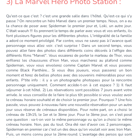
3) La Marvel Hero Photo Station :
Qu'est-ce que c'est ? c'est une grande salle dans l'hôtel. Qu'est-ce qui s'y
passe ? On rencontre un héro Marvel dans un premier temps. Nous, on a eu
la chance de poser avec Spiderman le premier jour et, Loki, un autre jour.
C'était waouh !!! Ils prennent le temps de parler avec vous et vos enfants, ils
font plusieurs figures pour les différentes photos. L'intégralité de la famille
a adoré ce moment privilégié. Par contre, vous ne savez pas à l'avance quel
personnage vous allez voir. c'est surprise ! Dans un second temps, vous
pouvez aller faire des photos dans différents coins décorés à l'effigie des
différents films "Marvel". Vous essaierez de porter le marteau de Thor, vous
enfilerez les chaussures d'Iron Man, vous marcherez au plafond comme
Spiderman, vouv vous envolerez comme Captain Marvel et vous poserez
comme Black Panthère... Si vous êtes joueurs, vous passerez un bon
moment et ferez de belles photos avec des souvenirs mémorables pour vos
enfants. P'tite info : il y a un photographe photopass pour la rencontre
personnage uniquement. Comment accède-t-on à cet espace ? 1) Il faut
séjourner à cet hôtel. 2) Les réservations sont possibles 7 jours avant votre
arrivée. Je vous conseille de le faire le plus tôt possible si vous voulez avoir
le créneau horaire souhaité et de choisir le premier jour. Pourquoi ? Une fois
passée, vous pouvez à nouveau faire une nouvelle réservation pour un autre
jour sous réserve de créneaux disponibles. Pour notre part, on a choisi le
créneau de 13h15, le 1er et le 3ème jour. Pour le 3ème jour, on s'est posé
une question : va-t-on voir le même personnage vu qu'on a choisi le même
créneau horaire. Non, pas du tout. Ona été ravi d'avoir ces 2 personnages.
Spiderman en premier car c'est un des deux qu'on voulait voir avec Iron Man.
Puis, un moins connu pour le 2ème round. L'avantage des persos qui sont