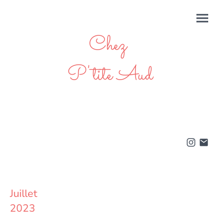
Chez
P'tite Aud
Juillet
2023