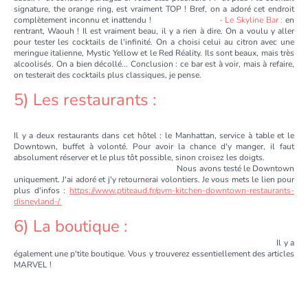
signature, the orange ring, est vraiment TOP ! Bref, on a adoré cet endroit
complètement inconnu et inattendu !
- Le Skyline Bar :
en
rentrant, Waouh ! Il est vraiment beau, il y a rien à dire. On a voulu y aller
pour tester les cocktails de l'infinité. On a choisi celui au citron avec une
meringue italienne, Mystic Yellow et le Red Réality. Ils sont beaux, mais très
alcoolisés. On a bien décollé... Conclusion : ce bar est à voir, mais à refaire,
on testerait des cocktails plus classiques, je pense.
5) Les restaurants :
Il y a deux restaurants dans cet hôtel : le Manhattan, service à table et le
Downtown, buffet à volonté. Pour avoir la chance d'y manger, il faut
absolument réserver et le plus tôt possible, sinon croisez les doigts.
Nous avons testé le Downtown
uniquement. J'ai adoré et j'y retournerai volontiers. Je vous mets le lien pour
plus d'infos :
https://www.ptiteaud.fr/pym-kitchen-downtown-restaurants-
disneyland-/
6) La boutique :
Il y a
également une p'tite boutique. Vous y trouverez essentiellement des articles
MARVEL !