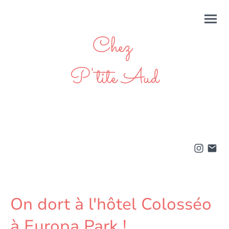
Chez
P'tite Aud
On dort à l'hôtel Colosséo
à Europa Park !