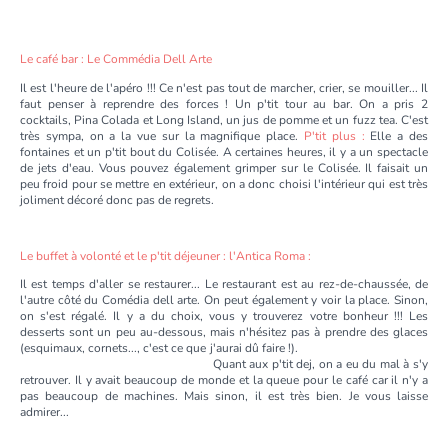
Le café bar : Le Commédia Dell Arte
Il est l'heure de l'apéro !!! Ce n'est pas tout de marcher, crier, se mouiller... Il
faut penser à reprendre des forces ! Un p'tit tour au bar. On a pris 2
cocktails, Pina Colada et Long Island, un jus de pomme et un fuzz tea. C'est
très sympa, on a la vue sur la magnifique place.
P'tit plus :
Elle a des
fontaines et un p'tit bout du Colisée. A certaines heures, il y a un spectacle
de jets d'eau. Vous pouvez également grimper sur le Colisée. Il faisait un
peu froid pour se mettre en extérieur, on a donc choisi l'intérieur qui est très
joliment décoré donc pas de regrets.
Le buffet à volonté et le p'tit déjeuner : l'Antica Roma :
Il est temps d'aller se restaurer... Le restaurant est au rez-de-chaussée, de
l'autre côté du Comédia dell arte. On peut également y voir la place. Sinon,
on s'est régalé. Il y a du choix, vous y trouverez votre bonheur !!! Les
desserts sont un peu au-dessous, mais n'hésitez pas à prendre des glaces
(esquimaux, cornets..., c'est ce que j'aurai dû faire !).
Quant aux p'tit dej, on a eu du mal à s'y
retrouver. Il y avait beaucoup de monde et la queue pour le café car il n'y a
pas beaucoup de machines. Mais sinon, il est très bien. Je vous laisse
admirer...