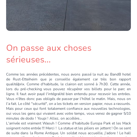
On passe aux choses
sérieuses...
Comme les années précédentes, nous avons passé la nuit au BandB hotel
de Rust-Etteiheim que je conseille également car très bon rapport
qualité/prix. Comme d'habitude, le clairon est sonné à 7h30. Cette année,
lors du pré-checking vous pouvez récupérer vos billets pour le parc en
ligne. Il faut avoir payé l'intégralité bien entendu pour recevoir les entrées.
Vous n'êtes donc pas obligés de passer par l'hôtel le matin. Mais, nous on
l'a fait. Le côté "sécurité", on a les tickets en version papier, nous a rassurés.
Mais pour ceux qui font totalement confiance aux nouvelles technologies,
oui vous les gens qui vivaient avec votre temps, vous venez de gagner 5/10
minutes de dodo ! Youpi ! Allez, on accélère...
L'arrivée est vraiment Waouh ! Comme d'habitude Europa Park et les Mack
soignent notre entrée !!! Merci ! La statue et les piliers en jettent ! On se sent
de suite dans la Rome Antique. Un soldat nous accueille, j'adore ! Le hall