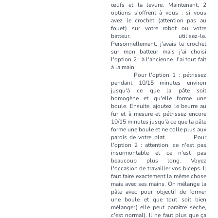
œufs et la levure. Maintenant, 2
options s'offrent à vous : si vous
avez le crochet (attention pas au
fouet) sur votre robot ou votre
batteur, utilisez-le.
Personnellement, j'avais le crochet
sur mon batteur mais j'ai choisi
l'option 2 : à l'ancienne. J'ai tout fait
à la main.
Pour l'option 1 : pétrissez
pendant 10/15 minutes environ
jusqu'à ce que la pâte soit
homogène et qu'elle forme une
boule. Ensuite, ajoutez le beurre au
fur et à mesure et pétrissez encore
10/15 minutes jusqu'à ce que la pâte
forme une boule et ne colle plus aux
parois de votre plat. Pour
l'option 2 : attention, ce n'est pas
insurmontable et ce n'est pas
beaucoup plus long. Voyez
l'occasion de travailler vos biceps. Il
faut faire exactement la même chose
mais avec ses mains. On mélange la
pâte avec pour objectif de former
une boule et que tout soit bien
mélanger( elle peut paraître sèche,
c'est normal). Il ne faut plus que ça