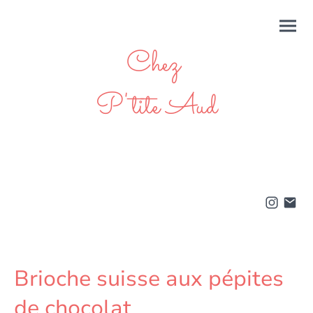
Chez
P'tite Aud
Brioche suisse aux pépites
de chocolat