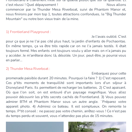
Frontierland a clairement misé sur la qualité plutôt que sur la quantité. Et
c'est réussi ! Quel dépaysement ! Nous allons
commencer par le Thunder Mesa Riverboat, suivi de Phantom Manor et,
nous finirons par mon top 1, toutes attractions confondues, le "Big Thunder
Mountain" ou notre bon vieux train de la mine.
1) Frontierland Playground :
Je l'avais oublié. C'est
pour ça que je ne l'ai pas cité plus haut, le jardin d'enfants de Pochaontas.
En même temps, ça va être très rapide car on ne l'a jamais testés. Il était
toujours fermé. Mes enfants ont toujours voulu y aller mais on n'a jamais pu
y accéder. Je m'arrêterai donc là, désolée. Un jour, peut-être, je pourrai vous
en parler...
2) Thunder Mesa Riverboat :
Embarquez pour cette
promenade paisible durant 20 minutes. Pourquoi la faire ? 1) C'est reposant.
Ces p'tits moments de tranquillité sont importants lors d'un séjour à
Disneyland Paris. Ils permettent de recharger les batteries. 2) C'est apaisant.
Où que l'on soit, on est entouré d'un paysage magnifique. Vous allez
pouvoir découvrir les p'tits secrets cachés de Frontierland. 3) Vous pouvez
admirer BTM et Phantom Manor sous un autre angle. ¨Préparez votre
appareil photo. 4) Admirez ce bateau. Il est somptueux. On remonte le
temps. P'tit conseil : ne passez pas votre chemin, arrêtez-vous ! Ce n'est pas
du temps perdu et souvent, vous n'attendez pas plus de 15 minutes.