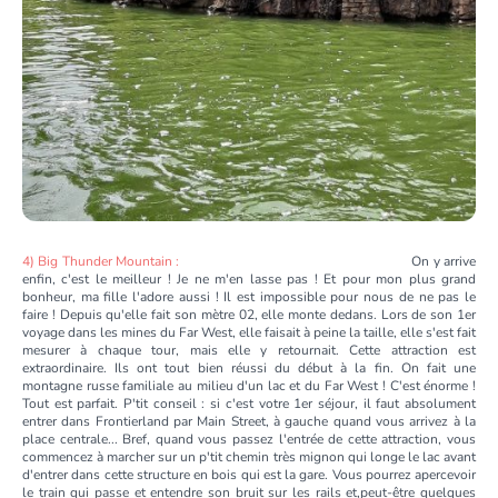
4) Big Thunder Mountain :
On y arrive
enfin, c'est le meilleur ! Je ne m'en lasse pas ! Et pour mon plus grand
bonheur, ma fille l'adore aussi ! Il est impossible pour nous de ne pas le
faire ! Depuis qu'elle fait son mètre 02, elle monte dedans. Lors de son 1er
voyage dans les mines du Far West, elle faisait à peine la taille, elle s'est fait
mesurer à chaque tour, mais elle y retournait. Cette attraction est
extraordinaire. Ils ont tout bien réussi du début à la fin. On fait une
montagne russe familiale au milieu d'un lac et du Far West ! C'est énorme !
Tout est parfait. P'tit conseil : si c'est votre 1er séjour, il faut absolument
entrer dans Frontierland par Main Street, à gauche quand vous arrivez à la
place centrale... Bref, quand vous passez l'entrée de cette attraction, vous
commencez à marcher sur un p'tit chemin très mignon qui longe le lac avant
d'entrer dans cette structure en bois qui est la gare. Vous pourrez apercevoir
le train qui passe et entendre son bruit sur les rails et,peut-être quelques