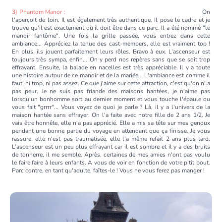
3) Phantom Manor :
On
l'aperçoit de loin. Il est également très authentique. Il pose le cadre et je
trouve qu'il est exactement où il doit être dans ce parc. Il a été nommé "le
manoir fantôme". Une fois la grille passée, vous entrez dans cette
ambiance... Appréciez la tenue des cast-members, elle est vraiment top !
En plus, ils jouent parfaitement leurs rôles. Bravo à eux. L’ascenseur est
toujours très sympa, enfin... On y perd nos repères sans que se soit trop
effrayant. Ensuite, la balade en nacelles est très appréciable. Il y a toute
une histoire autour de ce manoir et de la mariée... L'ambiance est comme il
faut, ni trop, ni pas assez. Ce que j'aime sur cette attraction, c'est qu'on n' a
pas peur. Je ne suis pas friande des maisons hantées, je n'aime pas
lorsqu'un bonhomme sort au dernier moment et vous touche l'épaule ou
vous fait "grrrr"... Vous voyez de quoi je parle ? Là, il y a l'univers de la
maison hantée sans effrayer. On l'a faite avec notre fille de 2 ans 1/2. Je
vais être honnête, elle n'a pas apprécié. Elle a mis sa tête sur mes genoux
pendant une bonne partie du voyage en attendant que ça finisse. Je vous
rassure, elle n'est pas traumatisée, elle l'a même refait 2 ans plus tard.
L’ascenseur est un peu plus effrayant car il est sombre et il y a des bruits
de tonnerre, il me semble. Après, certaines de mes amies n'ont pas voulu
le faire faire à leurs enfants. A vous de voir en fonction de votre p'tit bout.
Parc contre, en tant qu'adulte, faîtes-le ! Vous ne vous ferez pas manger !