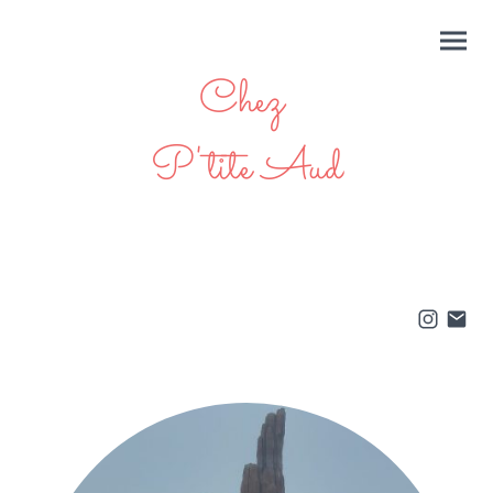
Chez
P'tite Aud